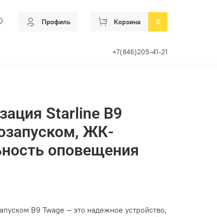
Профиль
Корзина
0
+7(846)205-41-21
ация Starline B9
тозапуском, ЖК-
ьность оповещения
апуском B9 Twage — это надежное устройство,