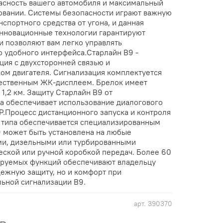
асность вашего автомобиля и максимальный
овании. Системы безопасности играют важную
нспортного средства от угона, и данная
нновационные технологии гарантируют
и позволяют вам легко управлять
 удобного интерфейса.Старлайн B9 -
ция с двухсторонней связью и
ом двигателя. Сигнализация комплектуется
ественным ЖК-дисплеем. Брелок имеет
1,2 км. Защиту Старлайн В9 от
а обеспечивает использование диалогового
P.Процесс дистанционного запуска и контроля
 типа обеспечивается специализированным
 может быть установлена на любые
ми, дизельными или турбированными
еской или ручной коробкой передач. Более 60
ируемых функций обеспечивают владельцу
дежную защиту, но и комфорт при
ьной сигнализации В9.
арт.
390370