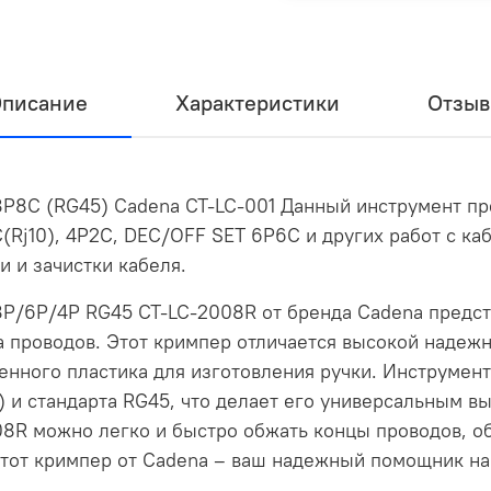
писание
Характеристики
Отзы
8P8C (RG45) Cadena CT-LC-001 Данный инструмент п
4C(Rj10), 4P2C, DEC/OFF SET 6P6C и других работ с к
 и зачистки кабеля.
8P/6P/4P RG45 CT-LC-2008R от бренда Cadena предс
а проводов. Этот кримпер отличается высокой надеж
енного пластика для изготовления ручки. Инструмент
P) и стандарта RG45, что делает его универсальным в
08R можно легко и быстро обжать концы проводов, о
Этот кримпер от Cadena – ваш надежный помощник на