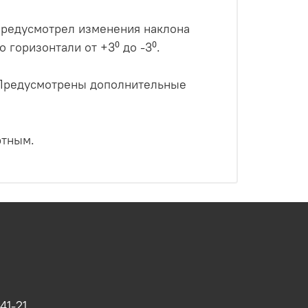
предусмотрел изменения наклона
о горизонтали от +3⁰ до -3⁰.
. Предусмотрены дополнительные
ртным.
41-21