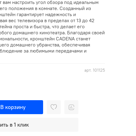
т вам настроить угол обзора под идеальным
шего положения в комнате. Созданный из
нштейн гарантирует надежность и
ая вес телевизора в пределах от 13 до 42
ейна проста и быстра, что делает его
бого домашнего кинотеатра. Благодаря своей
иональности, кронштейн CADENA станет
его домашнего убранства, обеспечивая
аблюдение за любимыми передачами и
арт.
101125
В корзину
ить в 1 клик