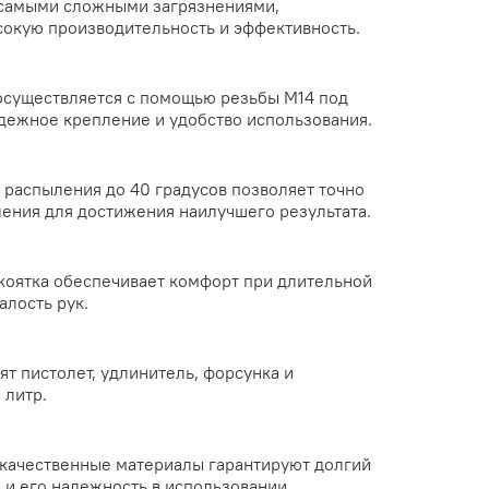
 самыми сложными загрязнениями,
сокую производительность и эффективность.
осуществляется с помощью резьбы М14 под
адежное крепление и удобство использования.
 распыления до 40 градусов позволяет точно
ления для достижения наилучшего результата.
коятка обеспечивает комфорт при длительной
алость рук.
ят пистолет, удлинитель, форсунка и
 литр.
качественные материалы гарантируют долгий
 и его надежность в использовании.