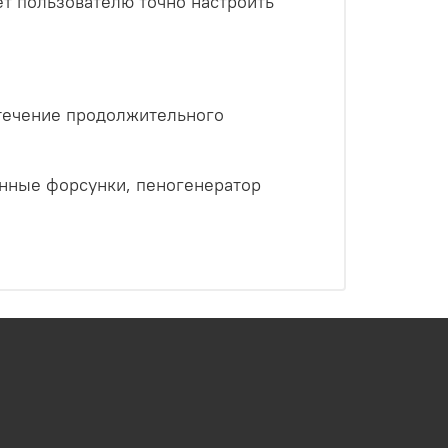
ет пользователю точно настроить
 течение продолжительного
менные форсунки, пеногенератор