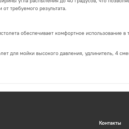
ирины угла распыления до 40 градусов, что позволя
 от требуемого результата.
истолета обеспечивает комфортное использование в
олет для мойки высокого давления, удлинитель, 4 с
Контакты