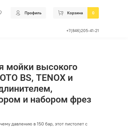
Профиль
Корзина
0
+7(846)205-41-21
я мойки высокого
OTO BS, TENOX и
удлинителем,
ором и набором фрез
ему давлению в 150 бар, этот пистолет с