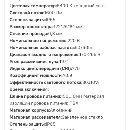
Цветовая температур:
6400 K холодный свет
Световой поток:
1600 Лм
Степень защиты:
IP65
Размер прожектора:
122*26*84 мм
Сечение провода:
0,3 мм
Номинальное напряжение:
220 В
Номинальная рабочая частота:
50/60Гц
Диапазон входного напряжения:
170-265 В
Угол рассеивания луча:
110°
Индекс цветопередачи (CRI):
>70
Коэффициент мощности:
>0.9
Эффективность светового потока:
80±10%
Время включения:
Длина провода питания:
150±10мм Материал
изоляции провода питания: ПВХ
Материал корпуса:
Алюминий
Материал рассеивателя:
Закаленное стекло
Степень защиты:
IP65