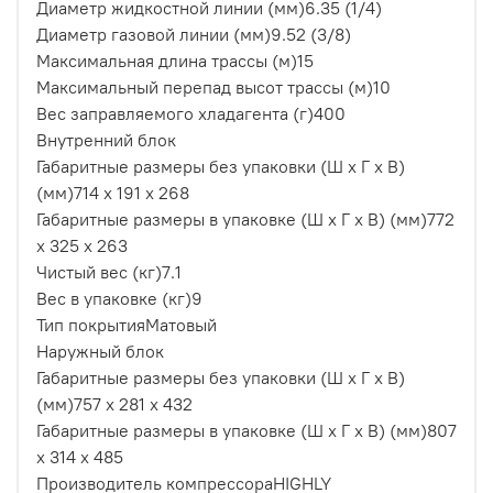
Диаметр жидкостной линии (мм)
6.35 (1/4)
Диаметр газовой линии (мм)
9.52 (3/8)
Максимальная длина трассы (м)
15
Максимальный перепад высот трассы (м)
10
Вес заправляемого хладагента (г)
400
Внутренний блок
Габаритные размеры без упаковки (Ш x Г x В)
(мм)
714 х 191 х 268
Габаритные размеры в упаковке (Ш x Г x В) (мм)
772
х 325 х 263
Чистый вес (кг)
7.1
Вес в упаковке (кг)
9
Тип покрытия
Матовый
Наружный блок
Габаритные размеры без упаковки (Ш x Г x В)
(мм)
757 х 281 х 432
Габаритные размеры в упаковке (Ш x Г x В) (мм)
807
х 314 х 485
Производитель компрессора
HIGHLY