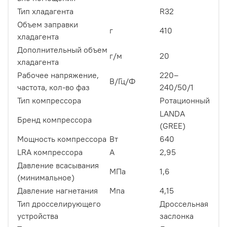
Тип хладагента
R32
Объем заправки
г
410
хладагента
Дополнительный объем
г/м
20
хладагента
Рабочее напряжение,
220–
В/Гц/Ф
частота, кол-во фаз
240/50/1
Тип компрессора
Ротационный
LANDA
Бренд компрессора
(GREE)
Мощность компрессора
Вт
640
LRA компрессора
A
2,95
Давление всасывания
МПа
1,6
(минимальное)
Давление нагнетания
Мпа
4,15
Тип дросселирующего
Дроссельная
устройства
заслонка