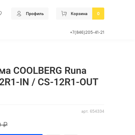
Профиль
Корзина
0
+7(846)205-41-21
ема СOOLBERG Runa
12R1-IN / CS-12R1-OUT
арт.
654334
0 ₽