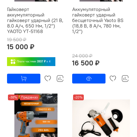
Гайковерт
Аккумуляторный
аккумуляторный
гайковерт ударный
гайковерт ударный (21 В,
бесщеточный Yaoto BS
8.0 А/ч, 650 Нм, 1/2")
(18,8 В, 8 А/ч, 780 Нм,
YAOTO YT-51168
1/2")
19 500 ₽
15 000 ₽
24 000 ₽
16 500 ₽
Плати частями
3937 ₽
x 4
-38%
Предзаказ
-20%