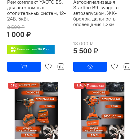
Ремкомплект YAOTO BS,
Автосигнализация
для автономных
Starline B9 Twage, с
отопительных систем, 12-
автозапуском, ЖК-
24В, 5кВт,
брелок, дальность
оповещения 1,2км
3 500 ₽
1 000 ₽
13 000 ₽
5 500 ₽
Плати частями
262 ₽
x 4
-23%
-31%
Предзаказ