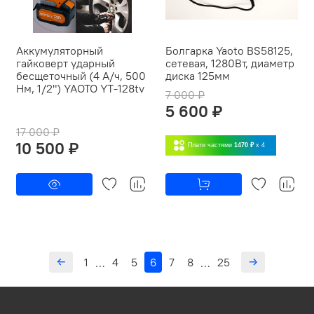
Аккумуляторный
Болгарка Yaoto BS58125,
гайковерт ударный
сетевая, 1280Вт, диаметр
бесщеточный (4 А/ч, 500
диска 125мм
Нм, 1/2") YAOTO YT-128tv
7 000 ₽
5 600 ₽
17 000 ₽
10 500 ₽
Плати частями
1470 ₽
x 4
1
4
5
6
7
8
25
…
…