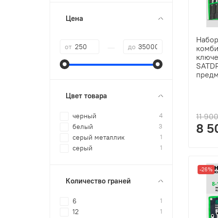
Цена
Набо
—
от
до
комб
ключе
SATDP
предм
Цвет товара
черный
4
11 90
8 5
белый
3
серый металлик
1
серый
1
-26%
Количество граней
6
1
12
1