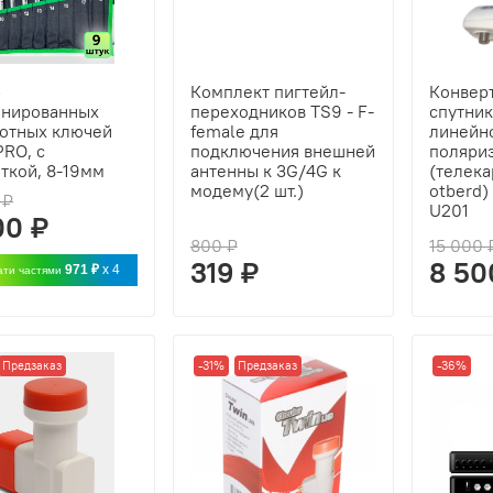
р
Комплект пигтейл-
Конвер
инированных
переходников TS9 - F-
спутни
отных ключей
female для
линейн
RO, с
подключения внешней
поляри
ткой, 8-19мм
антенны к 3G/4G к
(телека
модему(2 шт.)
otberd)
 ₽
U201
00 ₽
800 ₽
15 000 
319 ₽
8 50
971 ₽
x 4
ати частями
Предзаказ
-31%
Предзаказ
-36%