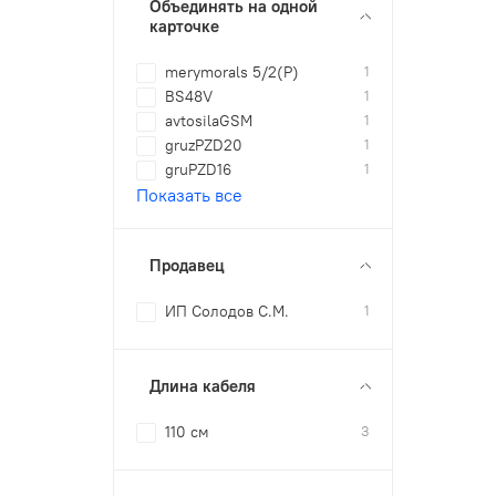
Объединять на одной
карточке
merymorals 5/2(P)
1
BS48V
1
avtosilaGSM
1
gruzPZD20
1
gruPZD16
1
Показать все
Продавец
ИП Солодов С.М.
1
Длина кабеля
110 см
3