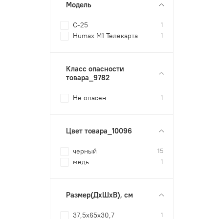
Модель
C-25
1
Humax M1 Телекарта
1
Класс опасности
товара_9782
Не опасен
1
Цвет товара_10096
черный
15
медь
1
Размер(ДxШxВ), см
37,5x65x30,7
1