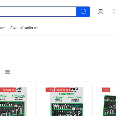
ата
Личный кабинет
Предзаказ
-41%
Предзаказ
-31%