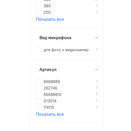
380
1
250
1
Показать все
Вид микрофона
для фото и видеокамер
1
Артикул
6668889
1
262746
1
66688810
1
013014
1
114115
1
Показать все