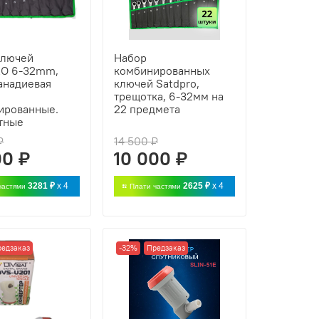
ключей
Набор
O 6-32mm,
комбинированных
анадиевая
ключей Satdpro,
трещотка, 6-32мм на
ированные.
22 предмета
тные
₽
14 500 ₽
00 ₽
10 000 ₽
3281 ₽
x 4
2625 ₽
x 4
частями
Плати частями
редзаказ
-32%
Предзаказ