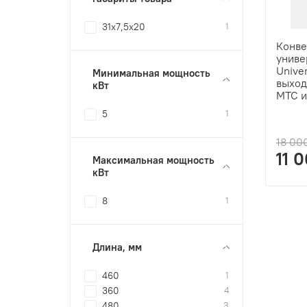
31х7,5х20
1
Конве
униве
Unive
Минимальная мощность
выход
кВт
МТС и
5
1
18 00
11 
Максимальная мощность
кВт
8
1
Длина, мм
460
1
360
4
480
3