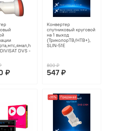
тер
Конвертер
ковый
спутниковый круговой
ой
на 1 выход
зации
(ТриколорТВ/НТВ+),
рта,мтс,ямал,h
SLIN-51E
 DIVISAT DVS -
₽
800 ₽
0 ₽
547 ₽
-35%
Предзаказ