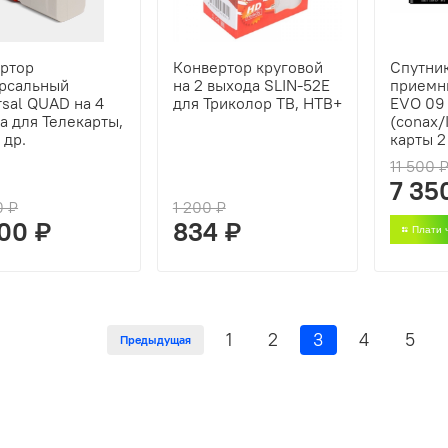
ртор
Конвертор круговой
Спутни
рсальный
на 2 выхода SLIN-52E
приемн
rsal QUAD на 4
для Триколор ТВ, НТВ+
EVO 09
а для Телекарты,
(conax/
 др.
карты 2
11 500 
7 35
0 ₽
1 200 ₽
000 ₽
834 ₽
Плати 
1
2
3
4
5
Предыдущая