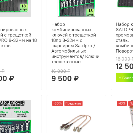
р
Набор
Набор 
инированных
комбинированных
SATDPR
й с трещеткой
ключей с трещеткой
хромов
RO 8-32мм на 18
18пр 8-32мм с
сталь,
етов
шарниром Satdpro /
комбин
Автомобильных
Поворо
инструментов/ Ключи
18 000 
трещеточные
12 5
0 ₽
16 000 ₽
00 ₽
9 500 ₽
Плати 
-60%
Предзаказ
-43%
П