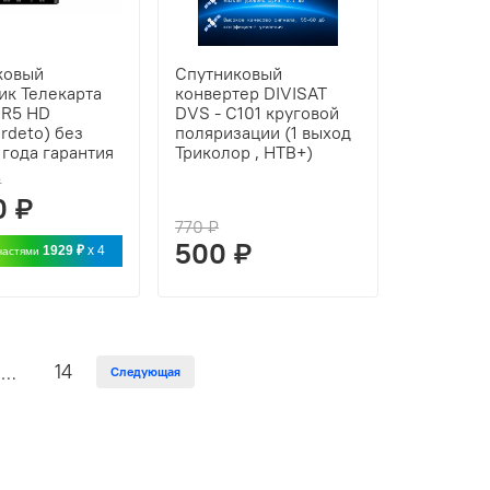
ковый
Спутниковый
ик Телекарта
конвертер DIVISAT
 R5 HD
DVS - C101 круговой
Irdeto) без
поляризации (1 выход
 года гарантия
Триколор , НТВ+)
₽
0 ₽
770 ₽
500 ₽
1929 ₽
x 4
частями
14
…
Следующая