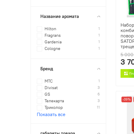
Название аромата
Набо
Hilton
1
комб
Fragrans
1
повор
SATDP
Gardenia
1
треще
Cologne
1
5 000
3 7
Бренд
Пл
МТС
1
Divisat
3
GS
6
-39%
Телекарта
3
Триколор
11
Показать все
габариты товара